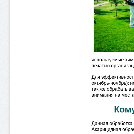
используемые хими
печатью организац
Для эффективности
октябрь-ноябрь); 
так же обрабатыва
внимания на места
Кому
Данная обработка 
Акарицидная обраб