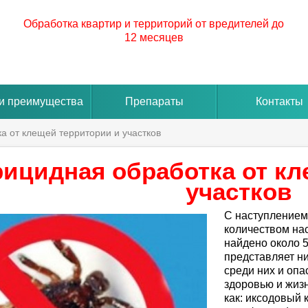
Обработка квартир и территорий от вредителей до
12 месяцев
и преимущества
Препараты
Контакты
а от клещей территории и участков
ицидная обработка от кл
участков
С наступлением
количеством нас
найдено около 5
представляет ни
среди них и оп
здоровью и жизн
как: иксодовый 