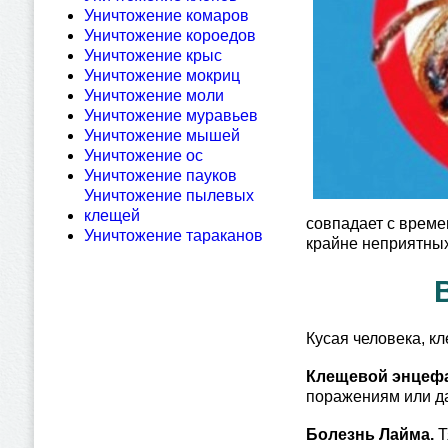
Уничтожение комаров
Уничтожение короедов
Уничтожение крыс
Уничтожение мокриц
Уничтожение моли
Уничтожение муравьев
Уничтожение мышей
Уничтожение ос
Уничтожение пауков
Уничтожение пылевых
клещей
совпадает с време
Уничтожение тараканов
крайне неприятны
Кусая человека, к
Клещевой энцефа
поражениям или да
Болезнь Лайма.
Т