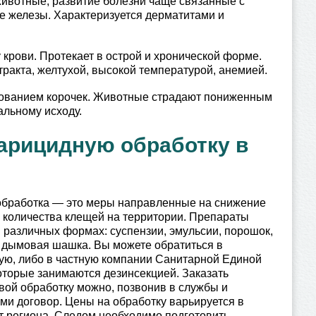
ивотные, развитие болезни чаще связанные с
 железы. Характеризуется дерматитами и
 крови. Протекает в острой и хронической форме.
акта, желтухой, высокой температурой, анемией.
зованием корочек. Животные страдают пониженным
альному исходу.
карицидную обработку в
обработка — это меры направленные на снижение
 количества клещей на территории. Препараты
 различных формах: суспензии, эмульсии, порошок,
, дымовая шашка. Вы можете обратиться в
ую, либо в частную компании Санитарной Единой
оторые занимаются дезинсекцией. Заказать
ой обработку можно, позвонив в службы и
ими договор. Цены на обработку варьируется в
т региона. Следом необходимо подготовить