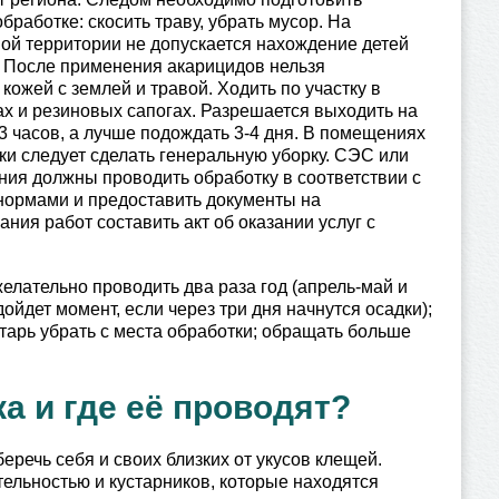
бработке: скосить траву, убрать мусор. На
й территории не допускается нахождение детей
 После применения акарицидов нельзя
кожей с землей и травой. Ходить по участку в
х и резиновых сапогах. Разрешается выходить на
 3 часов, а лучше подождать 3-4 дня. В помещениях
ки следует сделать генеральную уборку. СЭС или
ния должны проводить обработку в соответствии с
нормами и предоставить документы на
ия работ составить акт об оказании услуг с
елательно проводить два раза год (апрель-май и
ойдет момент, если через три дня начнутся осадки);
нтарь убрать с места обработки; обращать больше
а и где её проводят?
речь себя и своих близких от укусов клещей.
тельностью и кустарников, которые находятся