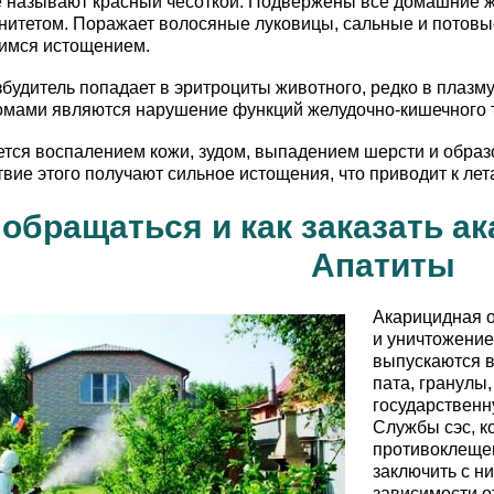
 называют красный чесоткой. Подвержены все домашние ж
итетом. Поражает волосяные луковицы, сальные и потовые
имся истощением.
будитель попадает в эритроциты животного, редко в плазму
мами являются нарушение функций желудочно-кишечного тр
тся воспалением кожи, зудом, выпадением шерсти и обра
твие этого получают сильное истощения, что приводит к лет
 обращаться и как заказать а
Апатиты
Акарицидная 
и уничтожение
выпускаются в
пата, гранулы
государственн
Службы сэс, к
противоклещев
заключить с н
зависимости о