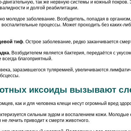
о-двигательную, так же нервную системы и кожный покров. 
валидности и долгой реабилитации.
но молодое заболевание. Возбудитель, попадая в организм,
 воспалительные процессы. Может проходить без каких-либ
щевой тиф
. Острое заболевание, редко заканчивается сме
дка.
Возбудителем является бактерия, передаётся с укусо
е всегда благоприятный.
века, заразившегося туляремией, увеличиваются лимфатич
абсцессы.
вотных иксоиды вызывают сл
мцев, как и для человека клещи несут огромный вред здор
ктеризуется сильным зудом и воспалением кожи. Молодые о
 не лечить приводит к смерти животного.