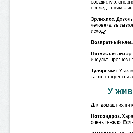
сосудистую, опорн
последствиям – ин
Эрлихиоз.
Доволь
человека, вызывая
исходу.
Возвратный кле
Пятнистая лихора
инсульт. Прогноз н
Туляремия.
У чело
также гангрены и 
У жи
Для домашних пито
Нотоэндроз.
Хара
очень тяжело. Если