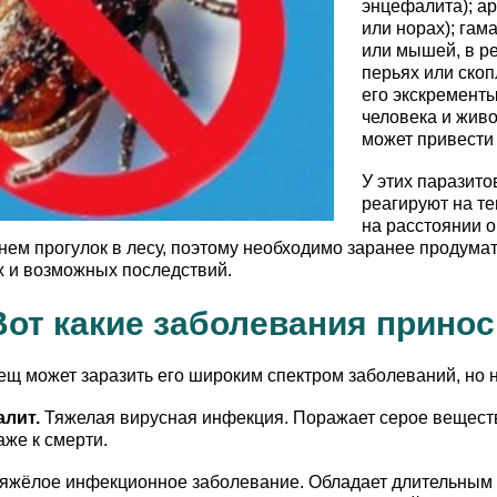
энцефалита); ар
или норах); гам
или мышей, в ре
перьях или скоп
его экскременты
человека и живо
может привести 
У этих паразито
реагируют на те
на расстоянии о
нем прогулок в лесу, поэтому необходимо заранее продума
х и возможных последствий.
Вот какие заболевания принос
лещ может заразить его широким спектром заболеваний, но
лит.
Тяжелая вирусная инфекция. Поражает серое веществ
же к смерти.
яжёлое инфекционное заболевание. Обладает длительным