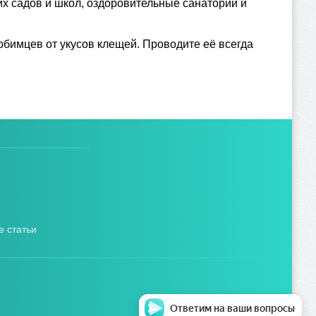
х садов и школ, оздоровительные санатории и
бимцев от укусов клещей. Проводите её всегда
 статьи
Ответим на ваши вопросы