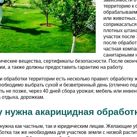
территорию к о
обрабатываемо
или животных.
соприкасаться 
плотных штана
участок после
после обработ
частная компа
санитарными 
ческие вещества, сертификаты безопасности. После окончан
ии, а также должны предоставить гарантию на работу.
 обработки территории есть несколько правил: обработку ж
необходимо выбрать сухой и безветренный день (отлично под
ть не позже, через 40 дней сбора урожая; мебель или инве
 отдыха, дорожкам.
 нужна акарицидная обработк
нужна как частным, так и юридическим лицам. Желающие убе
отка так же необходима для участков земли с низкой расти