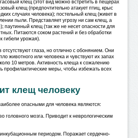
гасовый клещ (этот вид можно встретить в пещерах
азовый клещ (предпочтительно атакует птиц, крыс
дких случаях человека); постельный клещ (живет в
лении пыли. Представляет угрозу ни сам клещ, а
); паутинный клещ (так же не несет опасности для
тных. Питаются соком растений и без обработки
к гибели урожая).
в отсутствуют глаза, но отлично с обонянием. Они
пло животного или человека и чувствуют их запах
коло 10 метров. Активность клеща к сожалению
ть профилактические меры, чтобы избежать всех
ит клещ человеку
 наиболее опасными для человека являются:
о головного мозга. Приводит к неврологическим
 инкубационным периодом. Поражает сердечно-