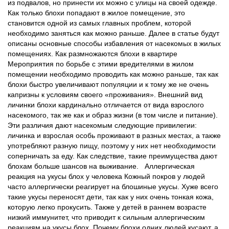
из подвалов, но принести их можно с улицы на своей одежде.
Как только блохи попадают в жилое помещение, это
становится одной из самых главных проблем, которой
необходимо заняться как можно раньше. Далее в статье будут
описаны основные способы избавления от насекомых в жилых
помещениях. Как размножаются блохи в квартире
Мероприятия по борьбе с этими вредителями в жилом
помещении необходимо проводить как можно раньше, так как
блохи быстро увеличивают популяции и к тому же не очень
капризны к условиям своего «проживания». Внешний вид
личинки блохи кардинально отличается от вида взрослого
насекомого, так же как и образ жизни (в том числе и питание).
Эти различия дают насекомым следующие привилегии:
личинка и взрослая особь проживают в разных местах, а также
употребляют разную пищу, поэтому у них нет необходимости
соперничать за еду. Как следствие, такие преимущества дают
блохам больше шансов на выживание. Аллергическая
реакция на укусы блох у человека Кожный покров у людей
часто аллергически реагирует на блошиные укусы. Хуже всего
такие укусы переносят дети, так как у них очень тонкая кожа,
которую легко прокусить. Также у детей в раннем возрасте
низкий иммунитет, что приводит к сильным аллергическим
реакциям на укусы блох. Почему блохи одних людей кусают, а