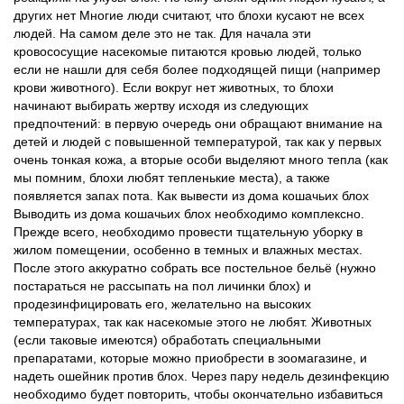
других нет Многие люди считают, что блохи кусают не всех
людей. На самом деле это не так. Для начала эти
кровососущие насекомые питаются кровью людей, только
если не нашли для себя более подходящей пищи (например
крови животного). Если вокруг нет животных, то блохи
начинают выбирать жертву исходя из следующих
предпочтений: в первую очередь они обращают внимание на
детей и людей с повышенной температурой, так как у первых
очень тонкая кожа, а вторые особи выделяют много тепла (как
мы помним, блохи любят тепленькие места), а также
появляется запах пота. Как вывести из дома кошачьих блох
Выводить из дома кошачьих блох необходимо комплексно.
Прежде всего, необходимо провести тщательную уборку в
жилом помещении, особенно в темных и влажных местах.
После этого аккуратно собрать все постельное бельё (нужно
постараться не рассыпать на пол личинки блох) и
продезинфицировать его, желательно на высоких
температурах, так как насекомые этого не любят. Животных
(если таковые имеются) обработать специальными
препаратами, которые можно приобрести в зоомагазине, и
надеть ошейник против блох. Через пару недель дезинфекцию
необходимо будет повторить, чтобы окончательно избавиться