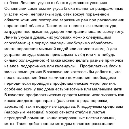
от блох. Лечение укусов от блох в домашних условиях
Основными симптомами укуса блохи являются раздраженные
участки кожи, неприятный зуд, отёк вокруг пораженной
области кожи или повторное заражение ран при расчесывании
пораженной области. Также может появиться температура,
затрудненное дыхание, диарея или крапивница по всему телу.
Лечить укусы в домашних условиях можно следующими
способами: -) в первую очередь необходимо обработать
место поражения мыльной водой или антисептиком; -) для
устранения зуда можно прикладывать лёд или что-нибудь
сильно охлажденное; -) также можно делать разные примочки
из алоэ, подорожника или календулы. Профилактика блох в
жилых помещениях В заключение хотелось бы добавить, что
после выведения блох из жилого помещения, необходимо
периодически проводить профилактические мероприятия,
особенно если у вас дома есть животные или маленькие дети.
В качестве профилактических средств можно использовать как
инсектицидные препараты (различного рода порошки,
аэрозоли), так и подручные средства. К подручным средствам
(народным методам) можно отнести стебли и листья
персидской ромашки, концентрированные настои полыни,
мяты. Также действенным методом является рассыпание