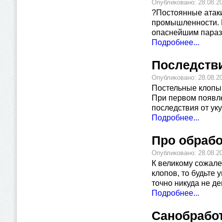
Опубликовано: 28.08.2
?Постоянные атаки
промышленности. В
опаснейшим параз
Подробнее...
Последстви
Опубликовано: 28.08.2
Постельные клопы 
При первом появле
последствия от ук
Подробнее...
Про обрабо
Опубликовано: 28.08.2
К великому сожал
клопов, то будьте
точно никуда не де
Подробнее...
Санобрабо