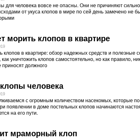
пы для человека вовсе не опасны. Они не причиняют сильной
ходами от укуса клопов в мире по сей день замечено не был
торыми
т морить клопов в квартире
019
ь клопов в квартире: обзор надежных средств и полезные с
 как уничтожить клопов самостоятельно, но как правило, н
е приносят должного
 клопы человека
019
киваемся с огромным количеством насекомых, которые по 
при появлении в доме постельных клопов начинаются насто
ется на его пути.
дит мраморный клоп