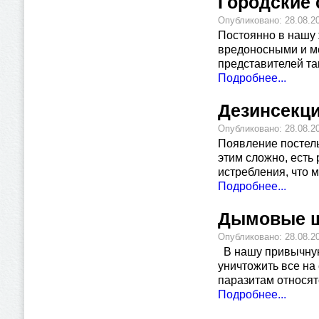
Городские
Опубликовано: 28.08.2
Постоянно в нашу 
вредоносными и мо
представителей та
Подробнее...
Дезинсекц
Опубликовано: 28.08.2
Появление постель
этим сложно, есть
истребления, что м
Подробнее...
Дымовые ш
Опубликовано: 28.08.2
В нашу привычную
уничтожить все на 
паразитам относя
Подробнее...