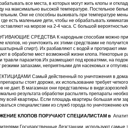
рабатывать все места, в которых могут жить клопы и откла
 на максимально высокой температуре. Постельное белье 
тельным. Они не способны выживать при температуре меньш
 где есть маленькие дети, чтобы не обрабатывать химиката
 оставляют на морозе на 2-4 часа. С большой вероятностью
ВАЮЩИЕ СРЕДСТВА К народным способам можно прибега
ие клопов, но уничтожить их этими средствами не получится
нашатырный спирт). Их разбавляют с водой и протирают им
уют в обработке мест возможной жизни клопа. Некоторые р
 травли паразитов.Их размещают под кроватями, на подоко
 резкими запахами, неприятными для насекомых и отпугив
ТИЦИДАМИ Самый действенный по уничтожения в домашн
 препараты стоят дороже, их использование требует четког
в не дает. В магазинах они представлены в виде:аэрозолей
мально результата обработки распылять препараты необход
ку всей квартиры. Если площадь квартиры большая или за
оваться специалистами из служб города по уничтожению к
ЖЕНИЕ КЛОПОВ ПОРУЧАЮТ СПЕЦИАЛИСТАМ в
Апати
едителями Государственные Дезстанции используют самые