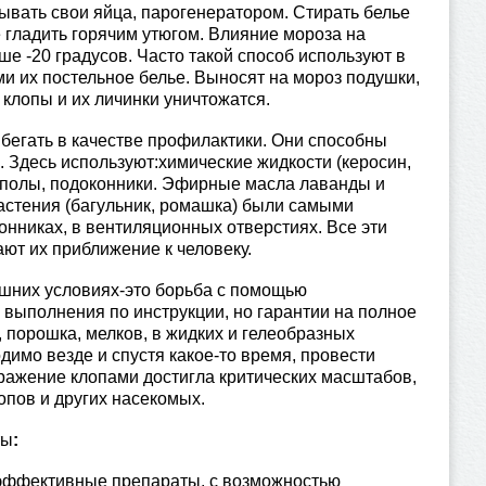
дывать свои яйца, парогенератором. Стирать белье
гладить горячим утюгом. Влияние мороза на
е -20 градусов. Часто такой способ используют в
ми их постельное белье. Выносят на мороз подушки,
 клопы и их личинки уничтожатся.
ть в качестве профилактики. Они способны
. Здесь используют:химические жидкости (керосин,
и полы, подоконники. Эфирные масла лаванды и
астения (багульник, ромашка) были самыми
нниках, в вентиляционных отверстиях. Все эти
ают их приближение к человеку.
их условиях-это борьба с помощью
о выполнения по инструкции, но гарантии на полное
, порошка, мелков, в жидких и гелеобразных
имо везде и спустя какое-то время, провести
ражение клопами достигла критических масштабов,
лопов и других насекомых.
ты
:
 эффективные препараты, с возможностью