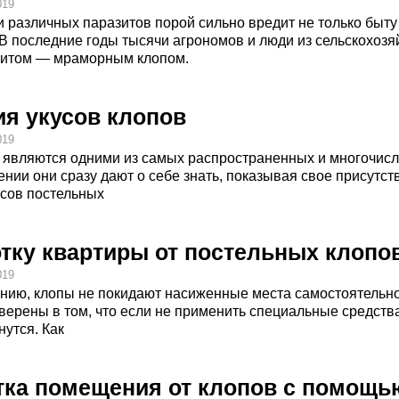
019
 различных паразитов порой сильно вредит не только быту 
 последние годы тысячи агрономов и люди из сельскохозя
итом — мраморным клопом.
я укусов клопов
019
являются одними из самых распространенных и многочисл
нии они сразу дают о себе знать, показывая свое присутст
усов постельных
тку квартиры от постельных клопо
019
ению, клопы не покидают насиженные места самостоятельн
 уверены в том, что если не применить специальные средств
нутся. Как
тка помещения от клопов с помощь