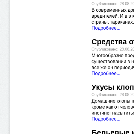
Опубликовано: 28.08.2
В современных дом
вредителей. И в э
страны, тараканах
Подробнее...
Средства 
Опубликовано: 28.08.2
Многообразие пред
существовании в н
все же он периоди
Подробнее...
Укусы кло
Опубликовано: 28.08.2
Домашние клопы пи
кроме как от чело
инстинкт насытить
Подробнее...
Бельевые к