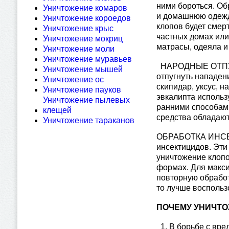
ними бороться. Об
Уничтожение комаров
и домашнюю одежду
Уничтожение короедов
клопов будет смер
Уничтожение крыс
частных домах или
Уничтожение мокриц
матрасы, одеяла и
Уничтожение моли
Уничтожение муравьев
НАРОДНЫЕ ОТПУГИ
Уничтожение мышей
отпугнуть нападен
Уничтожение ос
скипидар, уксус, 
Уничтожение пауков
эвкалипта использ
Уничтожение пылевых
ранними способами
клещей
средства обладают
Уничтожение тараканов
ОБРАБОТКА ИНСЕК
инсектицидов. Эти
уничтожение клопо
формах. Для макси
повторную обработ
то лучше воспольз
ПОЧЕМУ УНИЧТО
В борьбе с вр