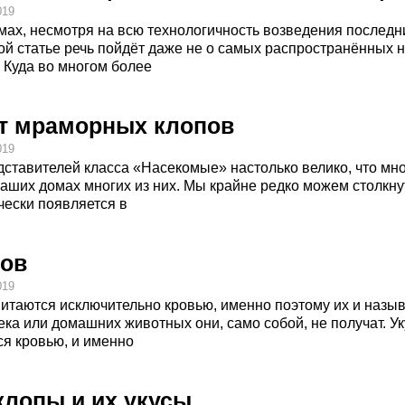
019
ах, несмотря на всю технологичность возведения последн
той статье речь пойдёт даже не о самых распространённых
. Куда во многом более
от мраморных клопов
019
ставителей класса «Насекомые» настолько велико, что мно
аших домах многих из них. Мы крайне редко можем столкнут
чески появляется в
пов
019
таются исключительно кровью, именно поэтому их и называ
века или домашних животных они, само собой, не получат. У
ся кровью, и именно
лопы и их укусы