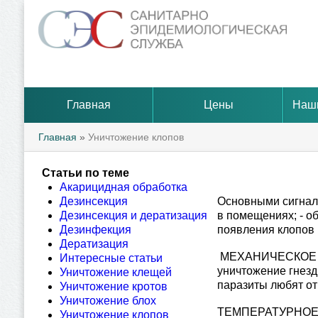
Главная
Цены
Наш
Главная
»
Уничтожение клопов
Статьи по теме
Акарицидная обработка
Дезинсекция
Основными сигнала
Дезинсекция и дератизация
в помещениях; - 
Дезинфекция
появления клопов в
Дератизация
МЕХАНИЧЕСКОЕ УН
Интересные статьи
уничтожение гнезд
Уничтожение клещей
паразиты любят от
Уничтожение кротов
Уничтожение блох
ТЕМПЕРАТУРНОЕ ВО
Уничтожение клопов