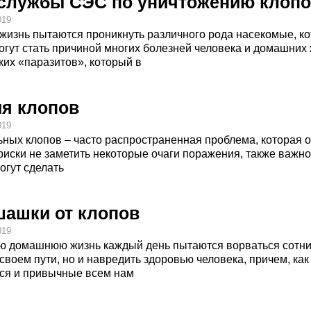
 службы СЭС по уничтожению клоп
019
жизнь пытаются проникнуть различного рода насекомые, к
гут стать причиной многих болезней человека и домашних
ких «паразитов», который в
ия клопов
019
ных клопов – часто распространенная проблема, которая о
 риски не заметить некоторые очаги поражения, также важн
огут сделать
ашки от клопов
019
 домашнюю жизнь каждый день пытаются ворваться сотни п
своем пути, но и навредить здоровью человека, причем, как
тся и привычные всем нам