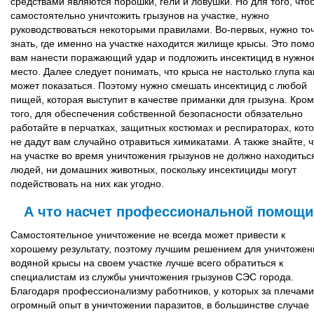
средствами являются порошки, гели и ловушки. Но для того, что
самостоятельно уничтожить грызунов на участке, нужно
руководствоваться некоторыми правилами. Во-первых, нужно то
знать, где именно на участке находится жилище крысы. Это пом
вам нанести поражающий удар и подложить инсектицид в нужно
место. Далее следует понимать, что крыса не настолько глупа ка
может показаться. Поэтому нужно смешать инсектицид с любой
пищей, которая выступит в качестве приманки для грызуна. Кро
того, для обеспечения собственной безопасности обязательно
работайте в перчатках, защитных костюмах и респираторах, кот
не дадут вам случайно отравиться химикатами. А также знайте, ч
на участке во время уничтожения грызунов не должно находитьс
людей, ни домашних животных, поскольку инсектициды могут
подействовать на них как угодно.
А что насчет профессиональной помощи
Самостоятельное уничтожение не всегда может привести к
хорошему результату, поэтому лучшим решением для уничтожен
водяной крысы на своем участке лучше всего обратиться к
специалистам из службы уничтожения грызунов СЭС города.
Благодаря профессионализму работников, у которых за плечами
огромный опыт в уничтожении паразитов, в большинстве случае