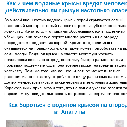
Как и чем водяные крысы вредят челове
Действительно ли грызун настолько опас
За милой внешностью водяной крысы порой скрывается самый
настоящий монстр, который наносит огромные убытки по сельск
хозяйству. Из-за того, что грызуны обосновываются в подземных
убежищах, они зачастую портят многие растения на огороде
посредством поедания их корней. Кроме того, если мышь
оказывается на поверхности, она также может попробовать на вк
сами плоды. Водяная крыса на участке может уничтожить
практически весь ваш огород, поскольку быстро размножаясь и
прорывая подземные ходы, она всерьез может навредить вашем
хозяйству. Помимо того, что данное животное может питаться
растениями, оно также употребляет в пищу различных насекомы
других мелких грызунов, а также червями и земляными животны
Характерными признаками того, что на вашем участке завелся т
паразит, могут свидетельствовать погрызенные верхушки растени
Как бороться с водяной крысой на огоро
в Апатиты