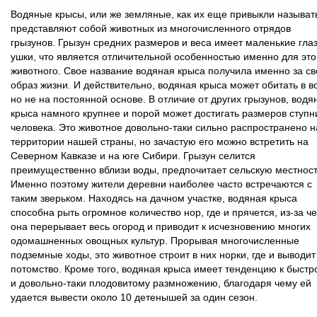
Водяные крысы, или же земляные, как их еще привыкли называт
представляют собой животных из многочисленного отрядов
грызунов. Грызун средних размеров и веса имеет маленькие глаз
ушки, что является отличительной особенностью именно для это
животного. Свое название водяная крыса получила именно за св
образ жизни. И действительно, водяная крыса может обитать в в
но не на постоянной основе. В отличие от других грызунов, водя
крыса намного крупнее и порой может достигать размеров ступн
человека. Это животное довольно-таки сильно распространено н
территории нашей страны, но зачастую его можно встретить на
Северном Кавказе и на юге Сибири. Грызун селится
преимущественно вблизи воды, предпочитает сельскую местност
Именно поэтому жители деревни наиболее часто встречаются с
таким зверьком. Находясь на дачном участке, водяная крыса
способна рыть огромное количество нор, где и прячется, из-за че
она перерывает весь огород и приводит к исчезновению многих
одомашненных овощных культур. Прорывая многочисленные
подземные ходы, это животное строит в них норки, где и выводит
потомство. Кроме того, водяная крыса имеет тенденцию к быстр
и довольно-таки плодовитому размножению, благодаря чему ей
удается вывести около 10 детенышей за один сезон.