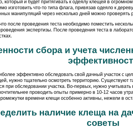
о, который и будет притягивать к одеялу клещей в огромном
мо изготовить что-то типа флага, привязав одеяло к дерев
ных манипуляций через несколько дней можно проверять ре
что после проведения теста необходимо поместить нескольк
роведения экспертизы. После проведения теста в лаборато
тках.
нности сбора и учета числен
эффективнос
аиболее эффективно обследовать свой дачный участок с це
ей, нужно тщательно осмотреть территорию. Существуют т
я при обследовании участка. Во-первых, нужно учитывать 
очтительнее проводить опыты примерно в 10-12 часов утра 
ромежутки времени клещи особенно активны, нежели в ост
ределить наличие клеща на да
советы