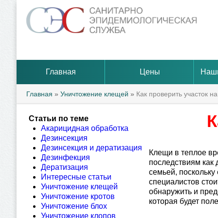
Главная
Цены
Наш
Главная
»
Уничтожение клещей
»
Как проверить участок н
К
Статьи по теме
Акарицидная обработка
Дезинсекция
Дезинсекция и дератизация
Клещи в теплое в
Дезинфекция
последствиям как 
Дератизация
семьей, поскольку
Интересные статьи
специалистов стои
Уничтожение клещей
обнаружить и пред
Уничтожение кротов
которая будет пол
Уничтожение блох
Уничтожение клопов