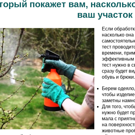
оторый покажет вам, насколь
ваш участок
Если обработк
насколько она
самостоятельн
тест проводит
времени, приме
эффективным б
тест нужно в с
сразу будет в
обувь и брюки
Берем одеяло
чтобы изделие
заметны намно
Для того, чтоб
нужно будет п
мала с приятн
на поверхност
животные проб