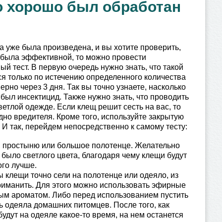
ко хорошо был обработан
а уже была произведена, и вы хотите проверить,
 была эффективной, то можно провести
ый тест. В первую очередь нужно знать, что такой
ся только по истечению определенного количества
рно через 3 дня. Так вы точно узнаете, насколько
ыл инсектицид. Также нужно знать, что проводить
ветлой одежде. Если клещ решит сесть на вас, то
идно вредителя. Кроме того, используйте закрытую
. И так, перейдем непосредственно к самому тесту:
, простыню или большое полотенце. Желательно
 было светлого цвета, благодаря чему клещи будут
го лучше.
ы клещи точно сели на полотенце или одеяло, из
риманить. Для этого можно использовать эфирные
ым ароматом. Либо перед использованием пустить
ь одеяла домашних питомцев. После того, как
удут на одеяле какое-то время, на нем останется