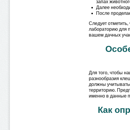
запах животног
Далее необходи
После проделан
Следует отметить, 
лабораторию для п
вашем дачных учас
Особе
Для того, чтобы н
разнообразия клещ
должны учитыватьс
территорию. Предп
именно в данные п
Как оп