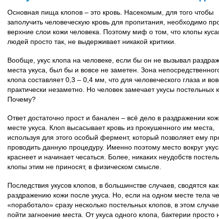
Основная пища клопов – это кровь. Насекомым, для того чтобы
заполучить человеческую кровь для пропитания, необходимо пр
верхние слои кожи человека. Поэтому миф о том, что клопы кус
людей просто так, не выдерживает никакой критики.
Вообще, укус клопа на человеке, если бы он не вызывал раздра
места укуса, был бы и вовсе не заметен. Зона непосредственног
клопа составляет 0,3 – 0,4 мм, что для человеческого глаза и во
практически незаметно. Но человек замечает укусы постельных 
Почему?
Ответ достаточно прост и банален – всё дело в раздражении кож
месте укуса. Клоп высасывает кровь из прокушенного им места,
используя для этого особый фермент, который позволяет ему п
проводить данную процедуру. Именно поэтому место вокруг укус
краснеет и начинает чесаться. Более, никаких неудобств постел
клопы этим не приносят, в физическом смысле.
Последствия укусов клопов, в большинстве случаев, сводятся как
раздражению кожи после укуса. Но, если на одном месте тела ч
«поработало» сразу несколько постельных клопов, в этом случа
пойти загноение места. От укуса одного клопа, бактерии просто 