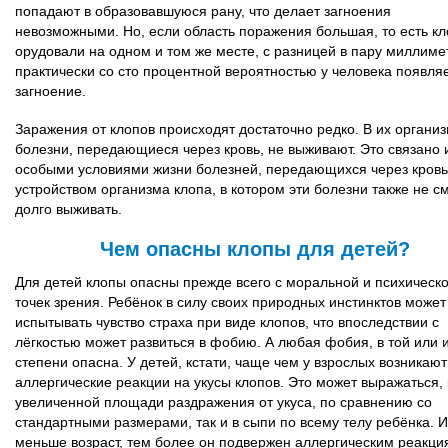
попадают в образовавшуюся рану, что делает загноения
невозможными. Но, если область поражения большая, то есть к
орудовали на одном и том же месте, с разницей в пару миллиме
практически со сто процентной вероятностью у человека появля
загноение.
Заражения от клопов происходят достаточно редко. В их органи
болезни, передающиеся через кровь, не выживают. Это связано 
особыми условиями жизни болезней, передающихся через кровь,
устройством организма клопа, в котором эти болезни также не с
долго выживать.
Чем опасны клопы для детей?
Для детей клопы опасны прежде всего с моральной и психическ
точек зрения. Ребёнок в силу своих природных инстинктов может
испытывать чувство страха при виде клопов, что впоследствии с
лёгкостью может развиться в фобию. А любая фобия, в той или 
степени опасна. У детей, кстати, чаще чем у взрослых возникают
аллергические реакции на укусы клопов. Это может выражаться, 
увеличенной площади раздражения от укуса, по сравнению со
стандартными размерами, так и в сыпи по всему телу ребёнка. 
меньше возраст, тем более он подвержен аллергическим реакци