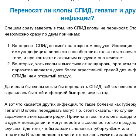
Переносят ли клопы СПИД, гепатит и дру
инфекции?
Спешим сразу заверить в том, что СПИД клопы не переносят. Эт
невозможно сразу по двум причинам:
Во-первых, СПИД не живёт на открытом воздухе. Инфекция
иммунодефицита человека способна жить только в человече
теле, и при контакте с открытым воздухом она исчезает.
Во-вторых, хоть клопы и высасывают нашу кровь, организм э
паразитов является даже более агрессивной средой для ин
СПИДа, чем открытый воздух.
Да и если бы клопы могли бы передавать СПИД, всё человечест
заразилось бы этой инфекцией быстрее, чем за год.
А вот что касается других инфекция, то такие болезни как туберк
Гепатит B клопы передавать могут. Но, стоит сказать, что случаи
заражения этим крайне редки. Причина в том, что клопы всегда 
в одном помещении, и могут перейти в соседнее только в редких
случаях. Для того, чтобы заразить человека туберкулёзом или
гепатитом В, клоп должен в один и тот же день укусить и заражён