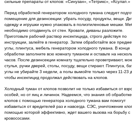
сильные препараты от клопов: «Синузан», «Тетрикс», «Ксулап.»
Перед обработкой генератором холодного тумана следует подго
помещение для дезинсекции: убрать посуду, продукты, вещи. Де
одежду и игрушки нужно упаковать в полиэтиленовые мешки. Ме
необходимо отодвинуть от стен. Кровати, диваны разложите.
Приготовьте рабочий раствор инсектицида, строго действуя по
инструкции, залейте в генератор. Затем обработайте все предме
углы, плинтуса, мебель генератором холодного тумана. В конце
обработки заполните всю комнату туманом и оставьте на нескол
часов. После дезинсекции комнату тщательно проветривают, мо
стулья, ручки дверей, столы, посуду, вещи стирают. Плинтуса, ба
углы не убирайте 3 недели, а полы вымойте только через 11-23 
чтобы инсектицид продолжал действовать на клопов.
Холодный туман от клопов позволит не только избавиться от взр
особей, но от яиц и личинок. Надеемся, что знания об обработке
клопов с помощью генератора холодного тумана вам помогут
избавиться от вредителей раз и навсегда. СЭС, уничтожение кло
помощью которой эффективно, ждет вашего вызова на борьбу с
кровососами.