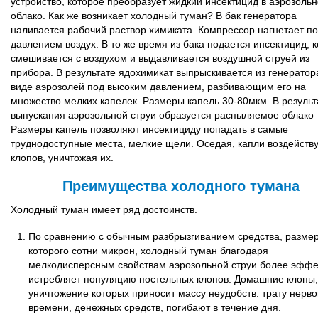
устройство, которое преобразует жидкий инсектицид в аэрозоль
облако. Как же возникает холодный туман? В бак генератора
наливается рабочий раствор химиката. Компрессор нагнетает п
давлением воздух. В то же время из бака подается инсектицид, 
смешивается с воздухом и выдавливается воздушной струей из
прибора. В результате ядохимикат выпрыскивается из генератор
виде аэрозолей под высоким давлением, разбивающим его на
множество мелких капелек. Размеры капель 30-80мкм. В результ
выпускания аэрозольной струи образуется распыляемое облако
Размеры капель позволяют инсектициду попадать в самые
труднодоступные места, мелкие щели. Оседая, капли воздейств
клопов, уничтожая их.
Преимущества холодного тумана
Холодный туман имеет ряд достоинств.
По сравнению с обычным разбрызгиванием средства, разме
которого сотни микрон, холодный туман благодаря
мелкодисперсным свойствам аэрозольной струи более эффе
истребляет популяцию постельных клопов. Домашние клопы,
уничтожение которых приносит массу неудобств: трату нервов
времени, денежных средств, погибают в течение дня.