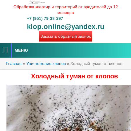
Обработка квартир и территорий от вредителей до 12
месяцев
+7 (951) 79-38-397
klop.online@yandex.ru
Заказать обратный звонок
МЕНЮ
Главная
»
Уничтожение клопов
»
Холодный туман от клопов
Холодный туман от клопов