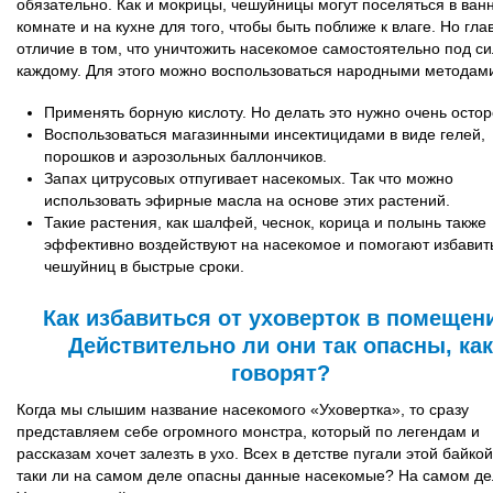
обязательно. Как и мокрицы, чешуйницы могут поселяться в ван
комнате и на кухне для того, чтобы быть поближе к влаге. Но гла
отличие в том, что уничтожить насекомое самостоятельно под с
каждому. Для этого можно воспользоваться народными методам
Применять борную кислоту. Но делать это нужно очень осто
Воспользоваться магазинными инсектицидами в виде гелей,
порошков и аэрозольных баллончиков.
Запах цитрусовых отпугивает насекомых. Так что можно
использовать эфирные масла на основе этих растений.
Такие растения, как шалфей, чеснок, корица и полынь также
эффективно воздействуют на насекомое и помогают избавит
чешуйниц в быстрые сроки.
Как избавиться от уховерток в помещен
Действительно ли они так опасны, как
говорят?
Когда мы слышим название насекомого «Уховертка», то сразу
представляем себе огромного монстра, который по легендам и
рассказам хочет залезть в ухо. Всех в детстве пугали этой байкой
таки ли на самом деле опасны данные насекомые? На самом дел