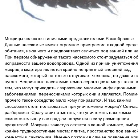
Мокрицы являются типичными представителями Ракообразных.
Данные насекомые имеют огромное пристрастие к водной среде
обитания, из-за чего и предпочитают селиться под ванной или на
При первом обнаружении такого насекомого стоит задуматься о
исправности вашего водопровода. Одной из причин уничтожения
мокриц в квартире является крайне неприятный внешний вид
насекомого, который не только отпугивает человека, но даже и 
пугает. Неприятные насекомые темно-серого цвета могут также 
тем, что могут приводить к заражению многими инфекционными
заболеваниями, переносчиками которых они и являются. Помим
прочего такое соседство мало кому понравится. И так, какими
способами стоит пользоваться при уничтожении мокриц? Сейчас
разберемся. Сразу стоит отметить, что уничтожить насекомых
самостоятельно у вас вряд-ли получится в силу размещения
вредителей. Мокрицы зачастую селятся в ванной комнате, выби
крайне труднодоступные места: плитка, пространство под ванно
комнатой и сантехника. Именно поэтому в случае появления мо