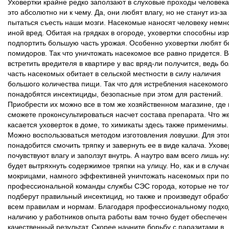
Уховертки крайне редко заползают в слуховые проходы человека
это абсолютно ни к чему. Да, они любят влагу, но не станут из-за
пытаться съесть наши мозги. Насекомые наносят человеку немн
иной вред. Обитая на грядках в огороде, уховертки способны из
подпортить большую часть урожая. Особенно уховертки любят б
помидоров. Так что уничтожать насекомое все равно придется. 
встретить вредителя в квартире у вас вряд-ли получится, ведь б
часть насекомых обитает в сельской местности в силу наличия
большого количества пищи. Так что для истребления насекомого
понадобятся инсектициды, безопасные при этом для растений.
Приобрести их можно все в том же хозяйственном магазине, где 
сможете проконсультироваться насчет состава препарата. Что ж
касается уховерток в доме, то химикаты здесь также применимы.
Можно воспользоваться методом изготовления ловушки. Для это
понадобится смочить тряпку и завернуть ее в виде калача. Ухове
почувствуют влагу и заползут внутрь. А наутро вам всего лишь н
будет вытряхнуть содержимое тряпки на улицу. Но, как и в случа
мокрицами, намного эффективней уничтожать насекомых при 
профессиональной команды службы СЭС города, которые не то
подберут правильный инсектицид, но также и произведут обрабо
всем правилам и нормам. Благодаря профессиональному подхо
наличию у работников опыта работы вам точно будет обеспечен
качественный результат. Скорее начните борьбу с паразитами в