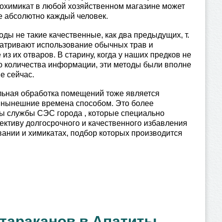
охимикат в любой хозяйственном магазине может
е абсолютно каждый человек.
ды не такие качественные, как два предыдущих, т.
матривают использование обычных трав и
из их отваров. В старину, когда у наших предков не
 количества информации, эти методы были вполне
е сейчас.
ьная обработка помещений тоже является
 нынешние времена способом. Это более
ы службы СЭС города , которые специально
ективу долгосрочного и качественного избавления
вании и химикатах, подбор которых производится
тараканов в Апатиты