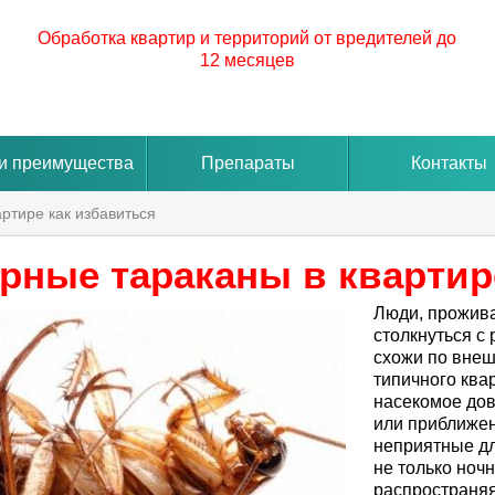
Обработка квартир и территорий от вредителей до
12 месяцев
и преимущества
Препараты
Контакты
ртире как избавиться
рные тараканы в квартир
Люди, прожива
столкнуться с
схожи по внеш
типичного ква
насекомое дов
или приближен
неприятные дл
не только ночн
распространяя