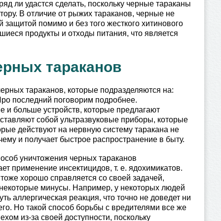
ряд ли удастся сделать, поскольку черные тараканы
тору. В отличие от рыжих тараканов, черные не
й защитой помимо и без того жесткого хитинового
шиеся продукты и отходы питания, что является
ерных тараканов
черных тараканов, которые подразделяются на:
Про последний поговорим подробнее.
ше и больше устройств, которые предлагают
дставляют собой ультразвуковые приборы, которые
орые действуют на нервную систему таракана не
чему и получает быстрое распространение в быту.
особ уничтожения черных тараканов
ет применение инсектицидов, т. е. ядохимикатов.
тоже хорошо справляется со своей задачей,
 некоторые минусы. Например, у некоторых людей
уть аллергическая реакция, что точно не доведет ни
его. Но такой способ борьбы с вредителями все же
ехом из-за своей доступности, поскольку