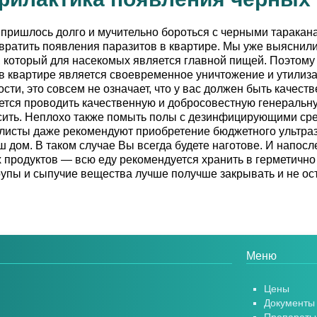
е пришлось долго и мучительно бороться с черными таракан
твратить появления паразитов в квартире. Мы уже выяснили
, который для насекомых является главной пищей. Поэтом
в квартире является своевременное уничтожение и утилиз
ости, это совсем не означает, что у вас должен быть качест
тся проводить качественную и добросовестную генеральну
ить. Неплохо также помыть полы с дезинфицирующими сред
исты даже рекомендуют приобретение бюджетного ультразв
ш дом. В таком случае Вы всегда будете наготове. И напо
продуктов — всю еду рекомендуется хранить в герметично 
крупы и сыпучие вещества лучше получше закрывать и не ос
Меню
Цены
Документы