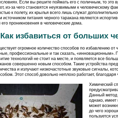
условиях. Если вы решите поймать его с поличным, то это в
ют, из-за чего становятся неуязвимыми к человеческому фак
стью к полету, их крылья всего лишь служат дополнительно
 источником питания черного таракана являются испортив
 его проникновения в человеческие дома.
Как избавиться от больших ч
ществует огромное количество способов по избавлению от 
ные, профессиональные и так сказать, «инновационным». 
итие технологий не стоит на месте, и появляется все боль
аканов совершенно новым способом. Такие устройства пре
ричества и излучают низкочастотные звуковые сигналы, кот
обом. Этот способ довольно неплохо работает, благодаря 
Химический сп
предусматрива
Данный метод 
однако, имеет
может возникн
до чего хорош
пользуется усп