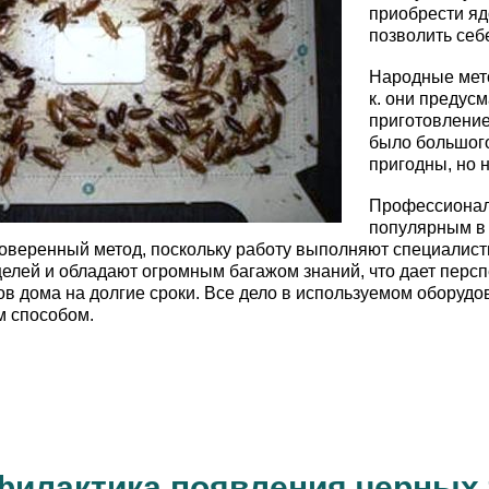
приобрести яд
позволить себ
Народные мето
к. они предус
приготовление 
было большого
пригодны, но н
Профессионал
популярным в
оверенный метод, поскольку работу выполняют специалист
целей и обладают огромным багажом знаний, что дает персп
ов дома на долгие сроки. Все дело в используемом оборудо
 способом.
илактика появления черных 