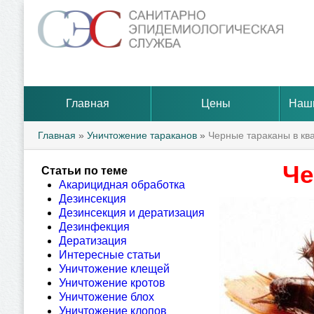
Главная
Цены
Наш
Главная
»
Уничтожение тараканов
»
Черные тараканы в ква
Че
Статьи по теме
Акарицидная обработка
Дезинсекция
Дезинсекция и дератизация
Дезинфекция
Дератизация
Интересные статьи
Уничтожение клещей
Уничтожение кротов
Уничтожение блох
Уничтожение клопов