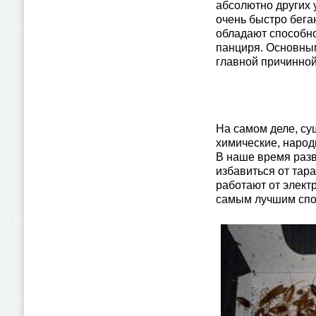
абсолютно других 
очень быстро бега
обладают способно
панциря. Основным
главной причинной
На самом деле, су
химические, народ
В наше время разв
избавиться от тар
работают от элект
самым лучшим спос