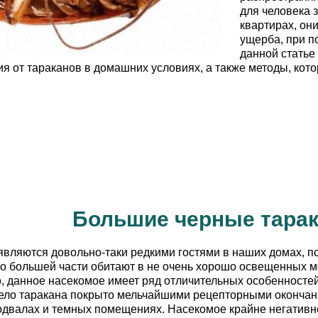
для человека 
квартирах, он
ущерба, при п
данной стать
я от тараканов в домашних условиях, а также методы, ко
Большие черные тара
вляются довольно-таки редкими гостями в наших домах, п
о большей части обитают в не очень хорошо освещенных м
о, данное насекомое имеет ряд отличительных особенносте
тело таракана покрыто мельчайшими рецепторными окончан
одвалах и темных помещениях. Насекомое крайне негативно 