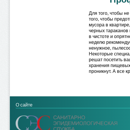
Для того, чтобы н
того, чтобы предо
мусора в квартире
черных тараканов 
в чистоте и опрятн
неделю рекомендуе
ненужное, пылесос
Некоторые специал
решат посетить ва
хранения пищевых 
проникнут. А все 
О сайте