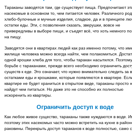
Тараканы заводятся там, где существует пища. Предпочитают эт
насекомые в основном то, чем питается человек. Различного ро
хлебо-булочные и мучные изделия, сладкое, да и в принципе л
остатки еды. Эти, с позволения сказать, зверушки, вовсе не
привередливы в выборе пищи, и съедят всё, что хоть немного п
на пищу.
Заводятся они в квартирах людей как раз именно потому, что им
жилище человека можно всегда найти, чем полакомиться. Доста
одной крошки хлеба для того, чтобы таракан насытился. Поэтому
борьбе с тараканами, прежде всего необходимо ограничить дост
существ к еде. Это означает, что нужно внимательно следить за 
остатками еды и крошками, которые появляются в квартире. Есл
квартире не будет храниться в открытом виде, тараканы просто 
найдут чем питаться. Но даже это не способно их полностью
искоренить из квартиры.
Ограничить доступ к воде
Как любое живое существо, тараканы также нуждаются в воде. 
поэтому этих насекомых часто можно встретить на кухне в район
раковины. Перекрыть доступ тараканов к воде полностью, само 